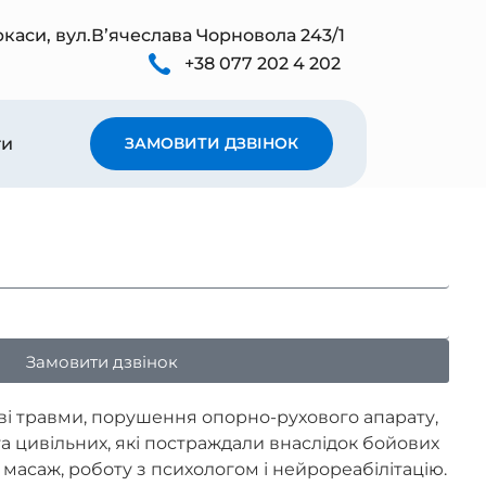
ркаси, вул.Вʼячеслава Чорновола 243/1
+38 077 202 4 202
ти
ЗАМОВИТИ ДЗВІНОК
Замовити дзвінок
ві травми, порушення опорно-рухового апарату,
та цивільних, які постраждали внаслідок бойових
ю, масаж, роботу з психологом і нейрореабілітацію.