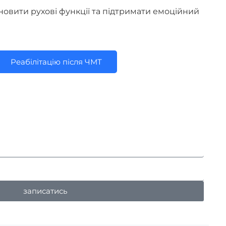
новити рухові функції та підтримати емоційний
Реабілітацію після ЧМТ
записатись