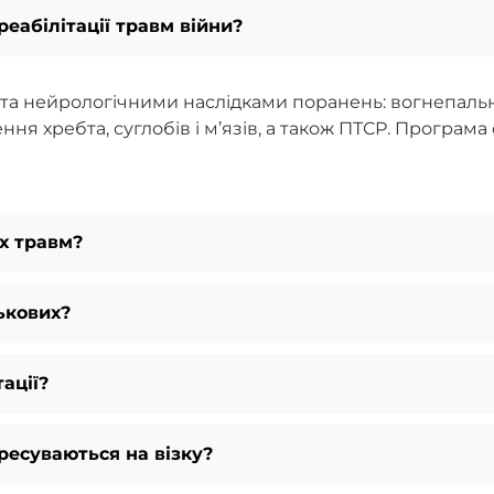
еабілітації травм війни?
а нейрологічними наслідками поранень: вогнепальні 
ня хребта, суглобів і м’язів, а також ПТСР. Програм
их травм?
ькових?
ації?
ересуваються на візку?