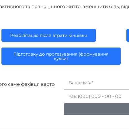
ктивного та повноцінного життя, зменшити біль, від
Реабілітацію після втрати кінцівки
Підготовку до протезування (формування
кукси)
ого саме фахівця варто