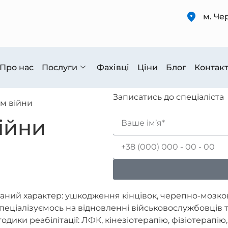
м. Че
Про нас
Послуги
Фахівці
Ціни
Блог
Контак
Записатись до спеціаліста
вм війни
війни
ваний характер: ушкодження кінцівок, черепно-мозко
спеціалізуємось на відновленні військовослужбовців 
тодики реабілітації: ЛФК, кінезіотерапію, фізіотерапі