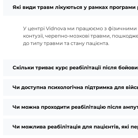
Які види травм лікуються у рамках програми р
У центрі Vidnova ми працюємо з фізичними т
контузії, черепно-мозкові травми, пошкоджен
до типу травми та стану пацієнта.
Скільки триває курс реабілітації після бойов
Чи доступна психологічна підтримка для війс
Чи можна проходити реабілітацію після ампут
Чи можлива реабілітація для пацієнтів, які п