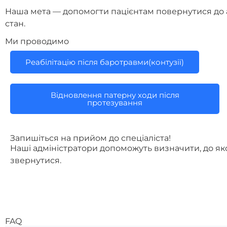
Наша мета — допомогти пацієнтам повернутися до а
стан.
Ми проводимо
Реабілітацію після баротравми(контузії)
Відновлення патерну ходи після
протезування
Запишіться на прийом до спеціаліста!
Наші адміністратори допоможуть визначити, до як
звернутися.
FAQ