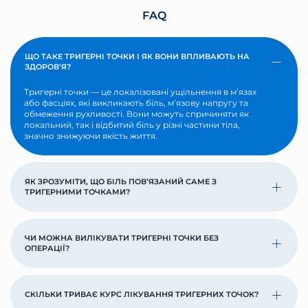
FAQ
ЩО ТАКЕ ТРИГЕРНІ ТОЧКИ І ЯК ВОНИ ВПЛИВАЮТЬ НА
ЗДОРОВ’Я?
Тригерні точки — це локалізовані ущільнення в м’язах
або фасціях, які викликають біль, м’язову напругу та
обмеження рухливості. Вони можуть спричиняти як
локальний, так і відбитий біль у різні частини тіла,
значно знижуючи якість життя.
ЯК ЗРОЗУМІТИ, ЩО БІЛЬ ПОВ’ЯЗАНИЙ САМЕ З
ТРИГЕРНИМИ ТОЧКАМИ?
ЧИ МОЖНА ВИЛІКУВАТИ ТРИГЕРНІ ТОЧКИ БЕЗ
ОПЕРАЦІЇ?
СКІЛЬКИ ТРИВАЄ КУРС ЛІКУВАННЯ ТРИГЕРНИХ ТОЧОК?