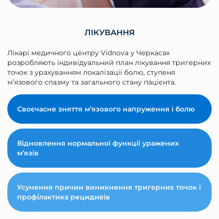
ЛІКУВАННЯ
Лікарі медичного центру Vidnova у Черкасах
розробляють індивідуальний план лікування тригерних
точок з урахуванням локалізації болю, ступеня
м’язового спазму та загального стану пацієнта.
Своєчасне зняття м’язового напруження і болю
Відновлення нормальної функції уражених
м’язів
Усунення причин виникнення тригерних точок і
профілактика рецидивів