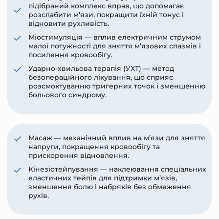
підібраний комплекс вправ, що допомагає
розслабити м’язи, покращити їхній тонус і
відновити рухливість.
Міостимуляція — вплив електричним струмом
малої потужності для зняття м’язових спазмів і
посилення кровообігу.
Ударно-хвильова терапія (УХТ) — метод
безопераційного лікування, що сприяє
розсмоктуванню тригерних точок і зменшенню
больового синдрому.
Масаж — механічний вплив на м’язи для зняття
напруги, покращення кровообігу та
прискорення відновлення.
Кінезіотейпування — наклеювання спеціальних
еластичних тейпів для підтримки м’язів,
зменшення болю і набряків без обмеження
рухів.