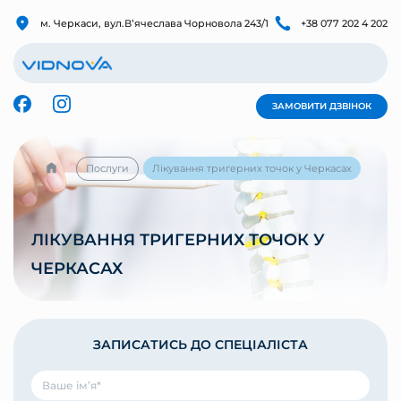
м. Черкаси, вул.Вʼячеслава Чорновола 243/1
+38 077 202 4 202
ЗАМОВИТИ ДЗВІНОК
Послуги
Лікування тригерних точок у Черкасах
ЛІКУВАННЯ ТРИГЕРНИХ ТОЧОК У
ЧЕРКАСАХ
ЗАПИСАТИСЬ ДО СПЕЦІАЛІСТА