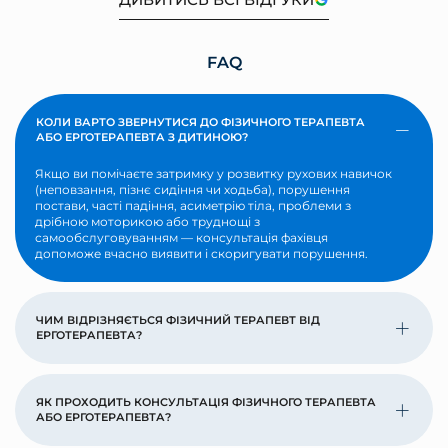
FAQ
КОЛИ ВАРТО ЗВЕРНУТИСЯ ДО ФІЗИЧНОГО ТЕРАПЕВТА
АБО ЕРГОТЕРАПЕВТА З ДИТИНОЮ?
Якщо ви помічаєте затримку у розвитку рухових навичок
(неповзання, пізнє сидіння чи ходьба), порушення
постави, часті падіння, асиметрію тіла, проблеми з
дрібною моторикою або труднощі з
самообслуговуванням — консультація фахівця
допоможе вчасно виявити і скоригувати порушення.
ЧИМ ВІДРІЗНЯЄТЬСЯ ФІЗИЧНИЙ ТЕРАПЕВТ ВІД
ЕРГОТЕРАПЕВТА?
ЯК ПРОХОДИТЬ КОНСУЛЬТАЦІЯ ФІЗИЧНОГО ТЕРАПЕВТА
АБО ЕРГОТЕРАПЕВТА?