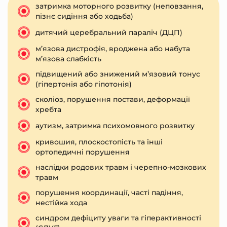
затримка моторного розвитку (неповзання,
пізнє сидіння або ходьба)
дитячий церебральний параліч (ДЦП)
м’язова дистрофія, вроджена або набута
м’язова слабкість
підвищений або знижений м’язовий тонус
(гіпертонія або гіпотонія)
сколіоз, порушення постави, деформації
хребта
аутизм, затримка психомовного розвитку
кривошия, плоскостопість та інші
ортопедичні порушення
наслідки родових травм і черепно-мозкових
травм
порушення координації, часті падіння,
нестійка хода
синдром дефіциту уваги та гіперактивності