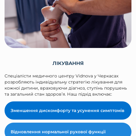
ЛІКУВАННЯ
Спеціалісти медичного центру Vidnova у Черкасах
розробляють індивідуальну стратегію лікування для
кожної дитини, враховуючи діагноз, ступінь порушень
та загальний стан здоров’я. Наш підхід включає:
Зменшення дискомфорту та усунення симптомів
Відновлення нормальної рухової функції