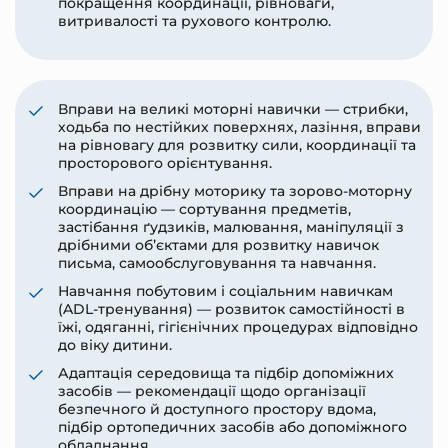
покращення координації, рівноваги,
витривалості та рухового контролю.
Вправи на великі моторні навички — стрибки,
ходьба по нестійких поверхнях, лазіння, вправи
на рівновагу для розвитку сили, координації та
просторового орієнтування.
Вправи на дрібну моторику та зорово-моторну
координацію — сортування предметів,
застібання ґудзиків, малювання, маніпуляції з
дрібними об’єктами для розвитку навичок
письма, самообслуговування та навчання.
Навчання побутовим і соціальним навичкам
(ADL-тренування) — розвиток самостійності в
їжі, одяганні, гігієнічних процедурах відповідно
до віку дитини.
Адаптація середовища та підбір допоміжних
засобів — рекомендації щодо організації
безпечного й доступного простору вдома,
підбір ортопедичних засобів або допоміжного
обладнання.