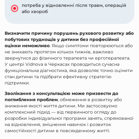
потреба у відновленні після травм, операцій
або хвороб
Визначити причину порушень рухового розвитку або
побутових труднощів у дитини без професійної
оцінки неможливо
. Якщо симптоми повторюються або
не зникають протягом кількох тижнів, важливо
звернутися до фізичного терапевта чи ерготерапевта.
У центрі Vidnova в Черкасах проводиться сучасна
функціональна діагностика, яка дозволяє точно оцінити
стан дитини та підібрати ефективну стратегію
підтримки.
Зволікання з консультацією може призвести до
поглиблення проблем
, обмеження в розвитку або
зниження якості життя дитини. Ми застосовуємо
комплексний підхід — від первинного огляду до
розробки індивідуальної програми занять, спрямованої
на відновлення, зміцнення навичок і розвиток
самостійності дитини в повсякденному житті.