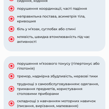
сидіння, ходіння
порушення координації, часті падіння
неправильна постава, асиметрія тіла,
кривошия
біль у м’язах, суглобах або спині
млявість, швидка втомлюваність під час
активності
порушення м’язового тонусу (гіпертонус або
гіпотонія)
тремор, надмірна збудливість, нервові тики
труднощі з самообслуговуванням: одягання,
тримання предметів, користування
столовими приборами
складнощі з навчанням моторних навичок
(писання, вирізання, малювання)