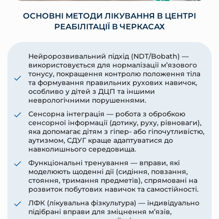
ОСНОВНІ МЕТОДИ ЛІКУВАННЯ В ЦЕНТРІ
РЕАБІЛІТАЦІЇ В ЧЕРКАСАХ
Нейророзвивальний підхід (NDT/Bobath) —
використовується для нормалізації м’язового
тонусу, покращення контролю положення тіла
та формування правильних рухових навичок,
особливо у дітей з ДЦП та іншими
неврологічними порушеннями.
Сенсорна інтеграція — робота з обробкою
сенсорної інформації (дотику, руху, рівноваги),
яка допомагає дітям з гіпер- або гіпочутливістю,
аутизмом, СДУГ краще адаптуватися до
навколишнього середовища.
Функціональні тренування — вправи, які
моделюють щоденні дії (сидіння, повзання,
стояння, тримання предметів), спрямовані на
розвиток побутових навичок та самостійності.
ЛФК (лікувальна фізкультура) — індивідуально
підібрані вправи для зміцнення м’язів,