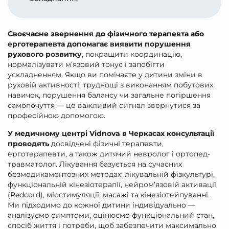
Своєчасне звернення до фізичного терапевта або
ерготерапевта допомагає виявити порушення
рухового розвитку
, покращити координацію,
нормалізувати м’язовий тонус і запобігти
ускладненням. Якщо ви помічаєте у дитини зміни в
руховій активності, труднощі з виконанням побутових
навичок, порушення балансу чи загальне погіршення
самопочуття — це важливий сигнал звернутися за
професійною допомогою.
У медичному центрі Vidnova в Черкасах консультації
проводять
досвідчені фізичні терапевти,
ерготерапевти, а також дитячий невролог і ортопед-
травматолог. Лікування базується на сучасних
безмедикаментозних методах: лікувальній фізкультурі,
функціональній кінезіотерапії, нейром’язовій активації
(Redcord), міостимуляції, масажі та кінезіотейпуванні.
Ми підходимо до кожної дитини індивідуально —
аналізуємо симптоми, оцінюємо функціональний стан,
спосіб життя і потреби, щоб забезпечити максимально