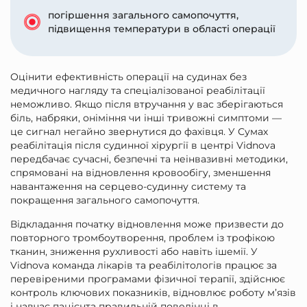
погіршення загального самопочуття,
підвищення температури в області операції
Оцінити ефективність операції на судинах без
медичного нагляду та спеціалізованої реабілітації
неможливо. Якщо після втручання у вас зберігаються
біль, набряки, оніміння чи інші тривожні симптоми —
це сигнал негайно звернутися до фахівця. У Сумах
реабілітація після судинної хірургії в центрі Vidnova
передбачає сучасні, безпечні та неінвазивні методики,
спрямовані на відновлення кровообігу, зменшення
навантаження на серцево-судинну систему та
покращення загального самопочуття.
Відкладання початку відновлення може призвести до
повторного тромбоутворення, проблем із трофікою
тканин, зниження рухливості або навіть ішемії. У
Vidnova команда лікарів та реабілітологів працює за
перевіреними програмами фізичної терапії, здійснює
контроль ключових показників, відновлює роботу м’язів
і навчає пацієнта правильній поведінці в