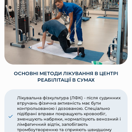
ОСНОВНІ МЕТОДИ ЛІКУВАННЯ В ЦЕНТРІ
РЕАБІЛІТАЦІЇ В СУМАХ
Лікувальна фізкультура (ЛФК) - після судинних
втручань фізична активність має бути
контрольованою і дозованою. Спеціально
підібрані вправи покращують кровообіг,
зменшують набряки, нормалізують венозний і
лімфатичний відтік, запобігають
тромбоутворенню та сприяють швидшому