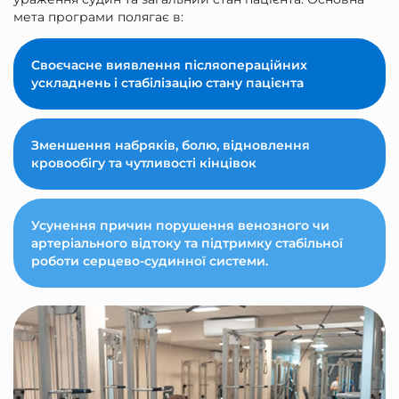
мета програми полягає в:
Своєчасне виявлення післяопераційних
ускладнень і стабілізацію стану пацієнта
Зменшення набряків, болю, відновлення
кровообігу та чутливості кінцівок
Усунення причин порушення венозного чи
артеріального відтоку та підтримку стабільної
роботи серцево-судинної системи.