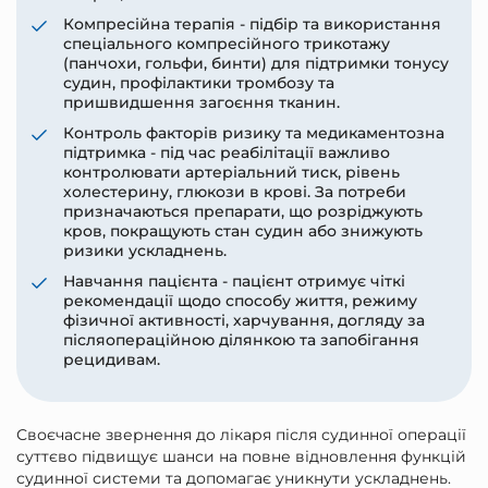
Компресійна терапія - підбір та використання
спеціального компресійного трикотажу
(панчохи, гольфи, бинти) для підтримки тонусу
судин, профілактики тромбозу та
пришвидшення загоєння тканин.
Контроль факторів ризику та медикаментозна
підтримка - під час реабілітації важливо
контролювати артеріальний тиск, рівень
холестерину, глюкози в крові. За потреби
призначаються препарати, що розріджують
кров, покращують стан судин або знижують
ризики ускладнень.
Навчання пацієнта - пацієнт отримує чіткі
рекомендації щодо способу життя, режиму
фізичної активності, харчування, догляду за
післяопераційною ділянкою та запобігання
рецидивам.
Своєчасне звернення до лікаря після судинної операції
суттєво підвищує шанси на повне відновлення функцій
судинної системи та допомагає уникнути ускладнень.