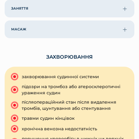
ЗАНЯТТЯ
МАСАЖ
ЗАХВОРЮВАННЯ
захворювання судинної системи
підозри на тромбоз або атеросклеротичні
ураження судин
післяопераційний стан після видалення
тромбів, шунтування або стентування
травми судин кінцівок
хронічна венозна недостатність
порушення кровообігу в нижніх чи верхніх