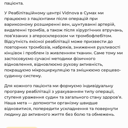
пацієнта.
У Реабілітаційному центрі Vidnova в Сумах ми
працюємо з пацієнтами після операцій при
варикозному розширенні вен, шунтуванні артерій,
видаленні тромбів, а також після хірургічних втручань,
пов’язаних з атеросклерозом чи тромбофлебітом.
Відсутність якісної реабілітації може призвести до
повторних тромбозів, набряків, зниження рухливості
кінцівок і проблем із живленням тканин. Саме тому ми
застосовуємо сучасні методики фізичного
відновлення, відновлюємо рухову активність,
покращуємо мікроциркуляцію та зміцнюємо серцево-
судинну систему.
Для кожного пацієнта ми формуємо індивідуальну
програму реабілітації з урахуванням типу операції,
ступеня ураження судин та загального стану здоров’я.
Наша мета — допомогти організму швидше
відновитися, попередити ускладнення та повернути
людину до активного життя без болю та обмежень.