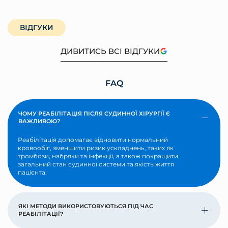
ВІДГУКИ
ДИВИТИСЬ ВСІ ВІДГУКИ
FAQ
ЧОМУ РЕАБІЛІТАЦІЯ ПІСЛЯ СУДИННОЇ ХІРУРГІЇ Є
ВАЖЛИВОЮ?
Реабілітація допомагає відновити нормальний
кровообіг, зменшити ризик ускладнень, таких як
тромбози, набряки та інфекції, а також покращити
загальний стан судинної системи та якість життя
пацієнта.
ЯКІ МЕТОДИ ВИКОРИСТОВУЮТЬСЯ ПІД ЧАС
РЕАБІЛІТАЦІЇ?