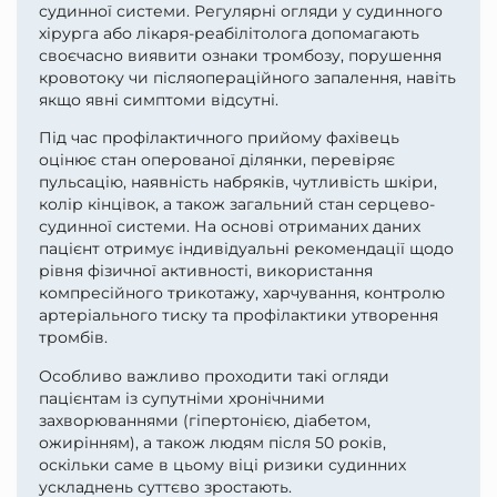
судинної системи. Регулярні огляди у судинного
хірурга або лікаря-реабілітолога допомагають
своєчасно виявити ознаки тромбозу, порушення
кровотоку чи післяопераційного запалення, навіть
якщо явні симптоми відсутні.
Під час профілактичного прийому фахівець
оцінює стан оперованої ділянки, перевіряє
пульсацію, наявність набряків, чутливість шкіри,
колір кінцівок, а також загальний стан серцево-
судинної системи. На основі отриманих даних
пацієнт отримує індивідуальні рекомендації щодо
рівня фізичної активності, використання
компресійного трикотажу, харчування, контролю
артеріального тиску та профілактики утворення
тромбів.
Особливо важливо проходити такі огляди
пацієнтам із супутніми хронічними
захворюваннями (гіпертонією, діабетом,
ожирінням), а також людям після 50 років,
оскільки саме в цьому віці ризики судинних
ускладнень суттєво зростають.