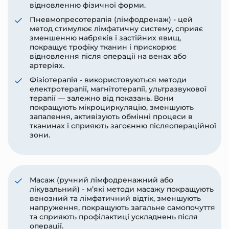
відновленню фізичної форми.
Пневмопресотерапія (лімфодренаж) - цей
метод стимулює лімфатичну систему, сприяє
зменшенню набряків і застійних явищ,
покращує трофіку тканин і прискорює
відновлення після операції на венах або
артеріях.
Фізіотерапія - використовуються методи
електротерапії, магнітотерапії, ультразвукової
терапії — залежно від показань. Вони
покращують мікроциркуляцію, зменшують
запалення, активізують обмінні процеси в
тканинах і сприяють загоєнню післяопераційної
зони.
Масаж (ручний лімфодренажний або
лікувальний) - м’які методи масажу покращують
венозний та лімфатичний відтік, зменшують
напруження, покращують загальне самопочуття
та сприяють профілактиці ускладнень після
операції.