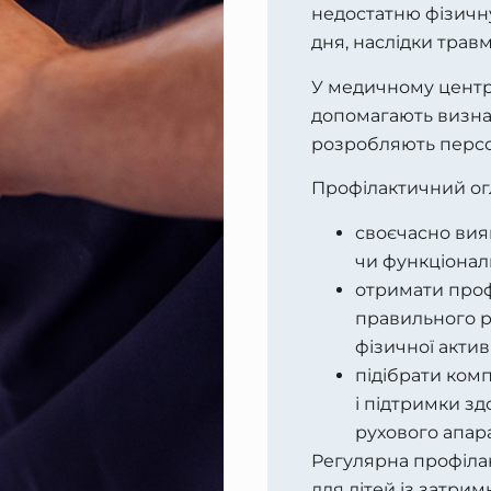
недостатню фізичн
дня, наслідки травм
У медичному центрі
допомагають визнач
розробляють персо
Профілактичний огл
своєчасно вия
чи функціональ
отримати проф
правильного р
фізичної актив
підібрати ком
і підтримки з
рухового апара
Регулярна профіла
для дітей із затрим