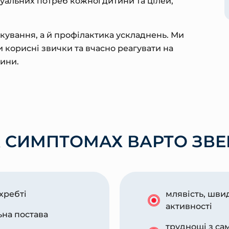
уальних потреб кожної дитини та цілей,
кування, а й профілактика ускладнень. Ми
корисні звички та вчасно реагувати на
тини.
Х СИМПТОМАХ ВАРТО ЗВЕ
 хребті
млявість, шви
активності
ьна постава
труднощі з с