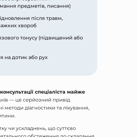
имання предметів, писання)
відновлення після травм,
важких хвороб
зового тонусу (підвищений або
я на дотик або рух
консультації спеціаліста майже
нів — це серйозний привід
і методи діагностики та лікування,
итини.
ку чи ускладнень, що суттєво
 детального обстеження до складання