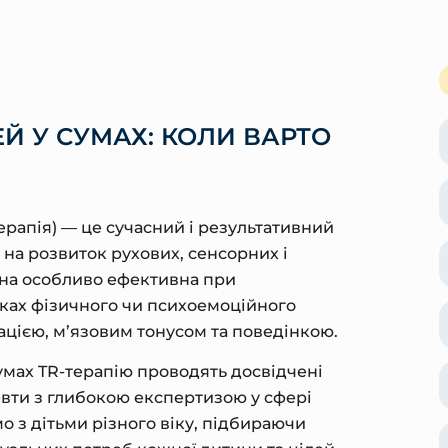
ЕЙ У СУМАХ: КОЛИ ВАРТО
ерапія) — це сучасний і результативний
 на розвиток рухових, сенсорних і
она особливо ефективна при
ках фізичного чи психоемоційного
ацією, м’язовим тонусом та поведінкою.
умах TR-терапію проводять досвідчені
евти з глибокою експертизою у сфері
мо з дітьми різного віку, підбираючи