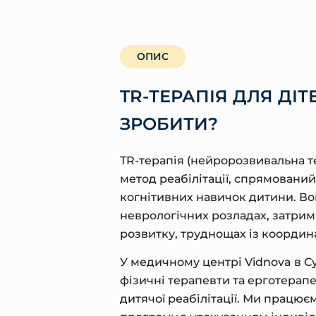
ОПИС
TR-ТЕРАПІЯ ДЛЯ ДІТ
ЗРОБИТИ?
TR-терапія (нейророзвивальна т
метод реабілітації, спрямований
когнітивних навичок дитини. В
неврологічних розладах, затрим
розвитку, труднощах із координ
У медичному центрі Vidnova в С
фізичні терапевти та ерготерап
дитячої реабілітації. Ми працює