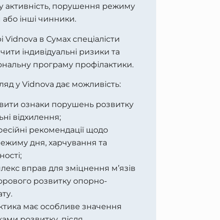
у активність, порушення режиму
 або інші чинники.
 Vidnova в Сумах спеціалісти
ити індивідуальні ризики та
нальну програму профілактики.
яд у Vidnova дає можливість:
вити ознаки порушень розвитку
ні відхилення;
есійні рекомендації щодо
ежиму дня, харчування та
ності;
плекс вправ для зміцнення м’язів
дорового розвитку опорно-
ту.
ктика має особливе значення
ками розвитку, після