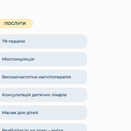
ПОСЛУГИ
TR-терапія
Міостимуляція
Високочастотна магнітотерапія
Консультація дитячих лікарів
Масаж для дітей
Реабілітація на дому – виїзд