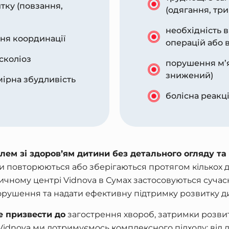
тку (повзання,
(одягання, тр
необхідність 
ння координації
операцій або 
сколіоз
порушення м’я
знижений)
мірна збудливість
болісна реакці
м зі здоров’ям дитини без детального огляду та 
 повторюються або зберігаються протягом кількох д
ичному центрі Vidnova в Сумах застосовуються сучасн
орушення та надати ефективну підтримку розвитку д
е призвести до
загострення хвороб, затримки розвит
 Vidnova ми дотримуємось комплексного підходу: від