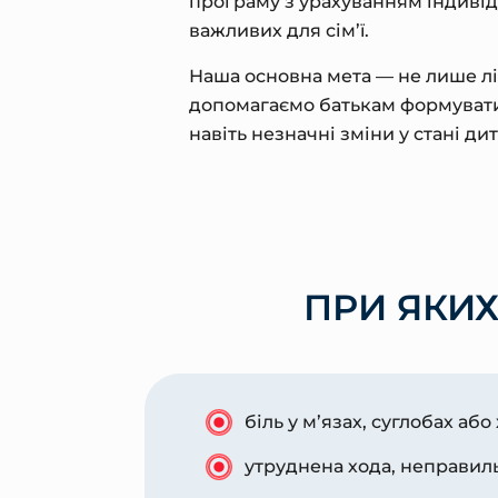
програму з урахуванням індивід
важливих для сім’ї.
Наша основна мета — не лише лі
допомагаємо батькам формувати 
навіть незначні зміни у стані ди
ПРИ ЯКИ
біль у м’язах, суглобах або
утруднена хода, неправил