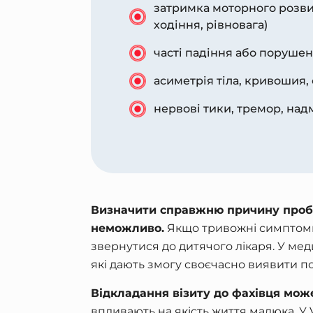
затримка моторного розви
ходіння, рівновага)
часті падіння або поруше
асиметрія тіла, кривошия, 
нервові тики, тремор, над
Визначити справжню причину пробле
неможливо.
Якщо тривожні симптоми
звернутися до дитячого лікаря. У мед
які дають змогу своєчасно виявити п
Відкладання візиту до фахівця мож
впливають на якість життя малюка. У