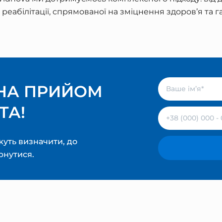
 реабілітації, спрямованої на зміцнення здоров’я та
НА ПРИЙОМ
ТА!
уть визначити, до
рнутися.