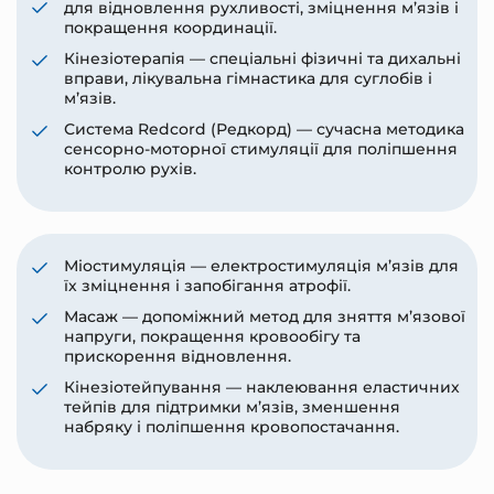
для відновлення рухливості, зміцнення м’язів і
покращення координації.
Кінезіотерапія — спеціальні фізичні та дихальні
вправи, лікувальна гімнастика для суглобів і
м’язів.
Система Redcord (Редкорд) — сучасна методика
сенсорно-моторної стимуляції для поліпшення
контролю рухів.
Міостимуляція — електростимуляція м’язів для
їх зміцнення і запобігання атрофії.
Масаж — допоміжний метод для зняття м’язової
напруги, покращення кровообігу та
прискорення відновлення.
Кінезіотейпування — наклеювання еластичних
тейпів для підтримки м’язів, зменшення
набряку і поліпшення кровопостачання.