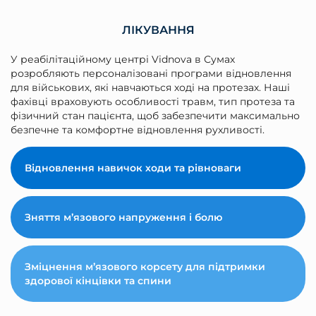
ЛІКУВАННЯ
У реабілітаційному центрі Vidnova в Сумах
розробляють персоналізовані програми відновлення
для військових, які навчаються ході на протезах. Наші
фахівці враховують особливості травм, тип протеза та
фізичний стан пацієнта, щоб забезпечити максимально
безпечне та комфортне відновлення рухливості.
Відновлення навичок ходи та рівноваги
Зняття м’язового напруження і болю
Зміцнення м’язового корсету для підтримки
здорової кінцівки та спини