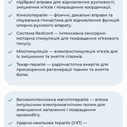
підібрані вправи для відновлення рухливості,
зміцнення м’язів і покращення координації.
Кінезіотерапія — фізичні, дихальні вправи та
лікувальна гімнастика для відновлення функцій
опорно-рухового апарату.
Система Redcord — інтенсивна сенсорно-
моторна стимуляція для покращення м’язового
тонусу.
Міостимуляція — електростимуляція м’язів для
їх зміцнення та зняття спазмів.
Текар-терапія — радіочастотна енергія для
прискорення регенерації тканин та зняття
болю.
Високоінтенсивна магнітотерапія — вплив
імпульсним електромагнітним полем для
зменшення запалення і покращення
кровообігу.
Ударно-хвильова терапія (УХТ) —