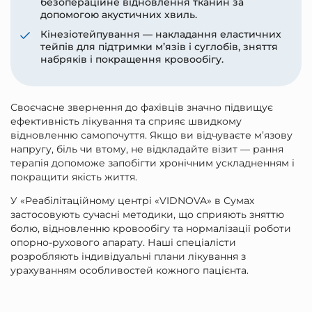
безопераційне відновлення тканин за
допомогою акустичних хвиль.
Кінезіотейпування — накладання еластичних
тейпів для підтримки м’язів і суглобів, зняття
набряків і покращення кровообігу.
Своєчасне звернення до фахівців значно підвищує
ефективність лікування та сприяє швидкому
відновленню самопочуття. Якщо ви відчуваєте м’язову
напругу, біль чи втому, не відкладайте візит — рання
терапія допоможе запобігти хронічним ускладненням і
покращити якість життя.
У «Реабілітаційному центрі «VIDNOVA» в Сумах
застосовують сучасні методики, що сприяють зняттю
болю, відновленню кровообігу та нормалізації роботи
опорно-рухового апарату. Наші спеціалісти
розробляють індивідуальні плани лікування з
урахуванням особливостей кожного пацієнта.