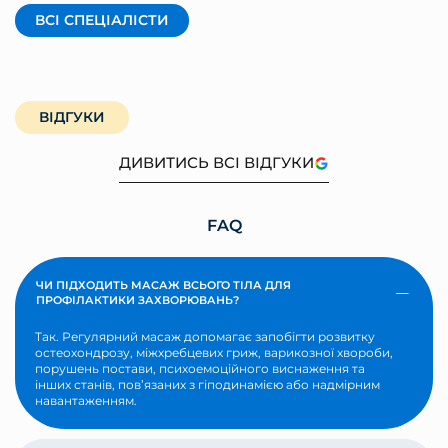
ВСІ СПЕЦІАЛІСТИ
ВІДГУКИ
ДИВИТИСЬ ВСІ ВІДГУКИ
FAQ
ЧИ ПІДХОДИТЬ МАСАЖ ВСЬОГО ТІЛА ДЛЯ
ПРОФІЛАКТИКИ ЗАХВОРЮВАНЬ?
Так. Регулярний масаж допомагає запобігти розвитку
остеохондрозу, міжхребцевих гриж, варикозної хвороби,
порушень постави, психоемоційного виснаження та
інших станів, пов’язаних з гіподинамією або надмірним
навантаженням.