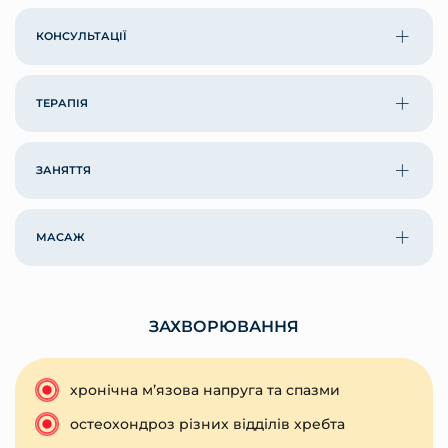
КОНСУЛЬТАЦІЇ
ТЕРАПІЯ
ЗАНЯТТЯ
МАСАЖ
ЗАХВОРЮВАННЯ
хронічна м’язова напруга та спазми
остеохондроз різних відділів хребта