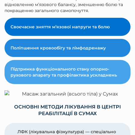
відновленню м’язового балансу, зменшенню болю та
покращенню загального самопочуття.
Своєчасне зняття м’язової напруги та болю
Поліпшення кровообігу та лімфодренажу
Підтримка функціонального стану опорно-
рухового апарату та профілактика ускладнень
ОСНОВНІ МЕТОДИ ЛІКУВАННЯ В ЦЕНТРІ
РЕАБІЛІТАЦІЇ В СУМАХ
ЛФК (лікувальна фізкультура) — спеціально