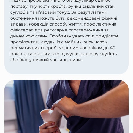
Під час профілактичного огляду лікар оцінює
поставу, гнучкість хребта, функціональний стан
суглобів та м’язовий тонус. За результатами
обстеження можуть бути рекомендовані фізичні
вправи, корекція способу життя, профілактична
фізіотерапія та регулярне спостереження за
динамікою стану. Особливу увагу слід приділяти
профілактиці людям із сімейним анамнезом
ревматичних хвороб, молодим чоловікам до 40
років, а також тим, хто відчуває ранкову скутість
або біль у нижній частині спини.