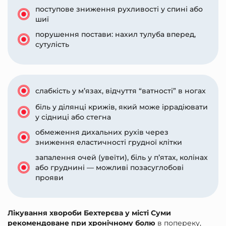
поступове зниження рухливості у спині або
шиї
порушення постави: нахил тулуба вперед,
сутулість
слабкість у м’язах, відчуття “ватності” в ногах
біль у ділянці крижів, який може іррадіювати
у сідниці або стегна
обмеження дихальних рухів через
зниження еластичності грудної клітки
запалення очей (увеїти), біль у п’ятах, колінах
або груднині — можливі позасуглобові
прояви
Лікування хвороби Бехтерєва у місті Суми
рекомендоване при хронічному болю
в попереку,