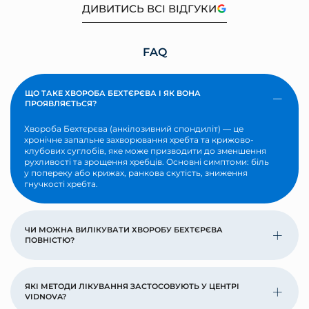
ДИВИТИСЬ ВСІ ВІДГУКИ
FAQ
ЩО ТАКЕ ХВОРОБА БЕХТЄРЄВА І ЯК ВОНА
ПРОЯВЛЯЄТЬСЯ?
Хвороба Бехтєрєва (анкілозивний спондиліт) — це
хронічне запальне захворювання хребта та крижово-
клубових суглобів, яке може призводити до зменшення
рухливості та зрощення хребців. Основні симптоми: біль
у попереку або крижах, ранкова скутість, зниження
гнучкості хребта.
ЧИ МОЖНА ВИЛІКУВАТИ ХВОРОБУ БЕХТЄРЄВА
ПОВНІСТЮ?
ЯКІ МЕТОДИ ЛІКУВАННЯ ЗАСТОСОВУЮТЬ У ЦЕНТРІ
VIDNOVA?