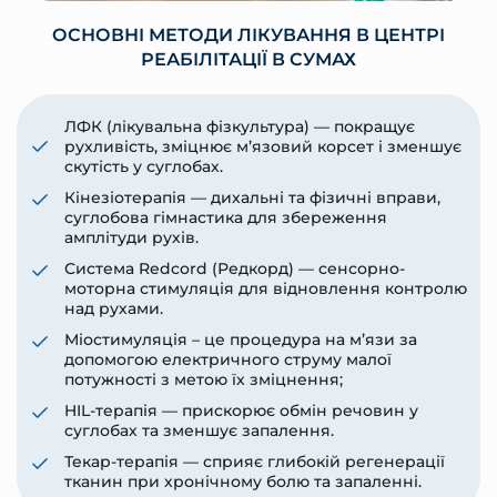
ОСНОВНІ МЕТОДИ ЛІКУВАННЯ В ЦЕНТРІ
РЕАБІЛІТАЦІЇ В СУМАХ
ЛФК (лікувальна фізкультура) — покращує
рухливість, зміцнює м’язовий корсет і зменшує
скутість у суглобах.
Кінезіотерапія — дихальні та фізичні вправи,
суглобова гімнастика для збереження
амплітуди рухів.
Система Redcord (Редкорд) — сенсорно-
моторна стимуляція для відновлення контролю
над рухами.
Міостимуляція – це процедура на м’язи за
допомогою електричного струму малої
потужності з метою їх зміцнення;
HIL-терапія — прискорює обмін речовин у
суглобах та зменшує запалення.
Текар-терапія — сприяє глибокій регенерації
тканин при хронічному болю та запаленні.