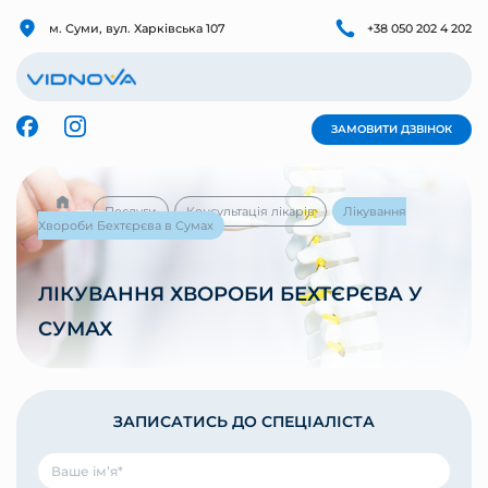
м. Суми, вул. Харківська 107
+38 050 202 4 202
ЗАМОВИТИ ДЗВІНОК
Послуги
Консультація лікарів
Лікування
Хвороби Бехтєрєва в Сумах
ЛІКУВАННЯ ХВОРОБИ БЕХТЄРЄВА У
СУМАХ
ЗАПИСАТИСЬ ДО СПЕЦІАЛІСТА