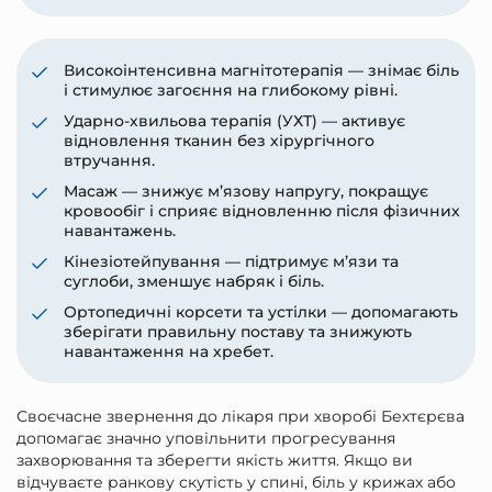
Високоінтенсивна магнітотерапія — знімає біль
і стимулює загоєння на глибокому рівні.
Ударно-хвильова терапія (УХТ) — активує
відновлення тканин без хірургічного
втручання.
Масаж — знижує м’язову напругу, покращує
кровообіг і сприяє відновленню після фізичних
навантажень.
Кінезіотейпування — підтримує м’язи та
суглоби, зменшує набряк і біль.
Ортопедичні корсети та устілки — допомагають
зберігати правильну поставу та знижують
навантаження на хребет.
Своєчасне звернення до лікаря при хворобі Бехтєрєва
допомагає значно уповільнити прогресування
захворювання та зберегти якість життя. Якщо ви
відчуваєте ранкову скутість у спині, біль у крижах або