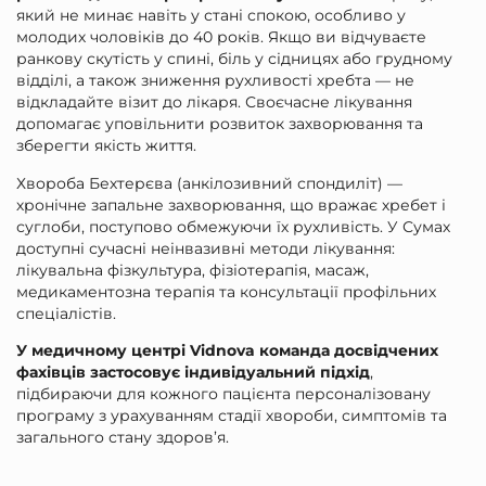
який не минає навіть у стані спокою, особливо у
молодих чоловіків до 40 років. Якщо ви відчуваєте
ранкову скутість у спині, біль у сідницях або грудному
відділі, а також зниження рухливості хребта — не
відкладайте візит до лікаря. Своєчасне лікування
допомагає уповільнити розвиток захворювання та
зберегти якість життя.
Хвороба Бехтерєва (анкілозивний спондиліт) —
хронічне запальне захворювання, що вражає хребет і
суглоби, поступово обмежуючи їх рухливість. У Сумах
доступні сучасні неінвазивні методи лікування:
лікувальна фізкультура, фізіотерапія, масаж,
медикаментозна терапія та консультації профільних
спеціалістів.
У медичному центрі Vidnova команда досвідчених
фахівців застосовує індивідуальний підхід
,
підбираючи для кожного пацієнта персоналізовану
програму з урахуванням стадії хвороби, симптомів та
загального стану здоров’я.