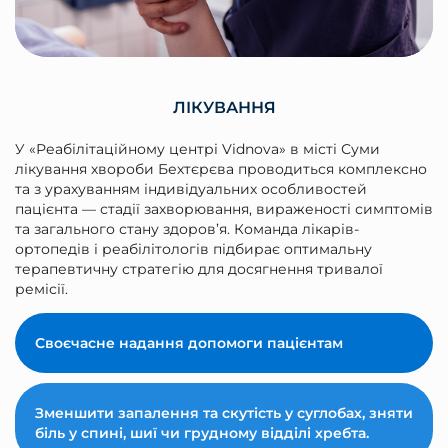
ЛІКУВАННЯ
У «Реабілітаційному центрі Vidnova» в місті Суми
лікування хвороби Бехтєрєва проводиться комплексно
та з урахуванням індивідуальних особливостей
пацієнта — стадії захворювання, вираженості симптомів
та загального стану здоров’я. Команда лікарів-
ортопедів і реабілітологів підбирає оптимальну
терапевтичну стратегію для досягнення тривалої
ремісії.
Своєчасне надання допомоги пацієнтам
Зменшити запалення та скутість у суглобах, зняти
біль у спині, шиї чи грудному відділі хребта.