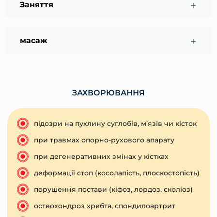
Заняття
масаж
ЗАХВОРЮВАННЯ
підозри на пухлину суглобів, м’язів чи кісток
при травмах опорно-рухового апарату
при дегенеративних змінах у кістках
деформації стоп (косолапість, плоскостопість)
порушення постави (кіфоз, лордоз, сколіоз)
остеохондроз хребта, спондилоартрит