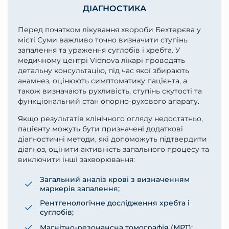
ДІАГНОСТИКА
Перед початком лікування хвороби Бехтерєва у
місті Суми важливо точно визначити ступінь
запалення та ураження суглобів і хребта. У
медичному центрі Vidnova лікарі проводять
детальну консультацію, під час якої збирають
анамнез, оцінюють симптоматику пацієнта, а
також визначають рухливість, ступінь скутості та
функціональний стан опорно-рухового апарату.
Якщо результатів клінічного огляду недостатньо,
пацієнту можуть бути призначені додаткові
діагностичні методи, які допоможуть підтвердити
діагноз, оцінити активність запального процесу та
виключити інші захворювання:
Загальний аналіз крові з визначенням
маркерів запалення;
Рентгенологічне дослідження хребта і
суглобів;
Магнітно-резонансна томографія (МРТ);