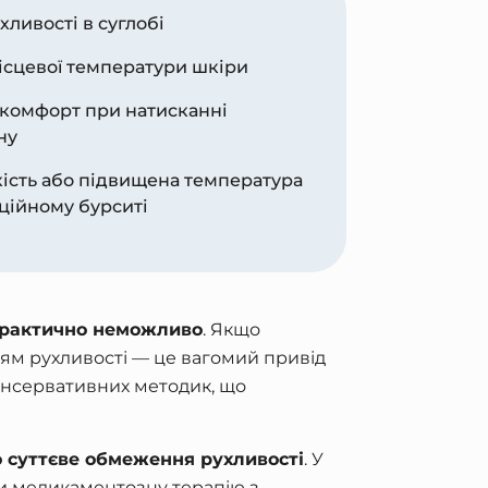
ливості в суглобі
сцевої температури шкіри
искомфорт при натисканні
ну
кість або підвищена температура
кційному бурситі
 практично неможливо
. Якщо
ям рухливості — це вагомий привід
консервативних методик, що
о суттєве обмеження рухливості
. У
чи медикаментозну терапію з