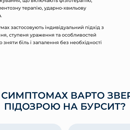
ікування, що включають фізіотерапію,
ментозну терапію, ударно-хвильову
.
мах застосовують індивідуальний підхід з
ння, ступеня ураження та особливостей
 зняти біль і запалення без необхідності
 СИМПТОМАХ ВАРТО ЗВЕ
ПІДОЗРОЮ НА БУРСИТ?