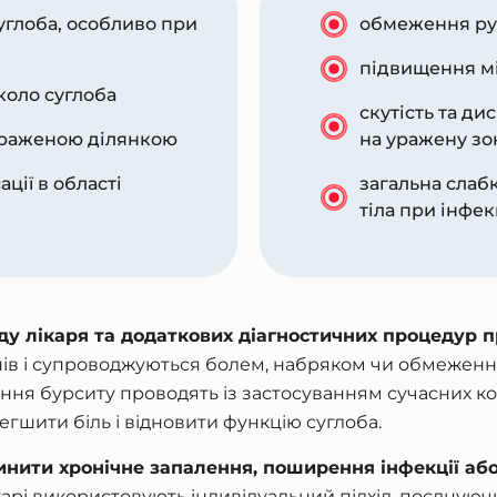
суглоба, особливо при
обмеження рух
підвищення мі
коло суглоба
скутість та д
ураженою ділянкою
на уражену зо
ації в області
загальна слаб
тіла при інфе
яду лікаря та додаткових діагностичних процедур
нів і супроводжуються болем, набряком чи обмеженн
вання бурситу проводять із застосуванням сучасних 
гшити біль і відновити функцію суглоба.
нити хронічне запалення, поширення інфекції аб
карі використовують індивідуальний підхід, поєдную