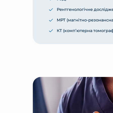
Рентгенологічне дослідж
МРТ (магнітно-резонансна
КТ (комп’ютерна томограф