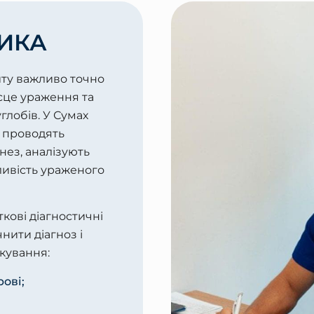
ИКА
иту важливо точно
сце ураження та
глобів. У Сумах
a проводять
нез, аналізують
ливість ураженого
кові діагностичні
нити діагноз і
кування:
рові;