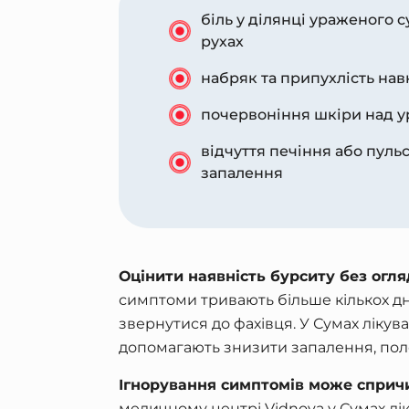
біль у ділянці ураженого 
рухах
набряк та припухлість нав
почервоніння шкіри над 
відчуття печіння або пульс
запалення
Оцінити наявність бурситу без огл
симптоми тривають більше кількох д
звернутися до фахівця. У Сумах ліку
допомагають знизити запалення, поле
Ігнорування симптомів може спричи
медичному центрі Vidnova у Сумах лі