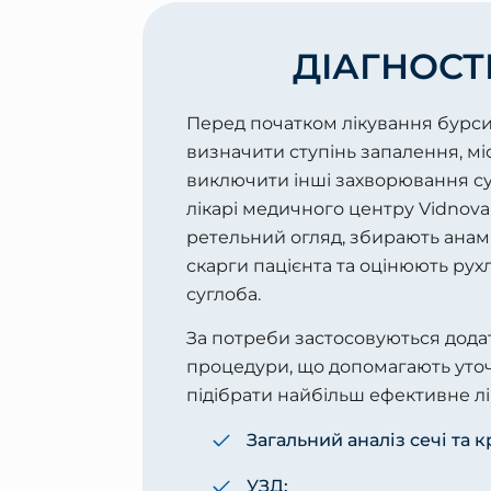
ДІАГНОСТ
Перед початком лікування бурс
визначити ступінь запалення, мі
виключити інші захворювання су
лікарі медичного центру Vidnov
ретельний огляд, збирають анам
скарги пацієнта та оцінюють рух
суглоба.
За потреби застосовуються додат
процедури, що допомагають уточ
підібрати найбільш ефективне лі
Загальний аналіз сечі та к
УЗД;