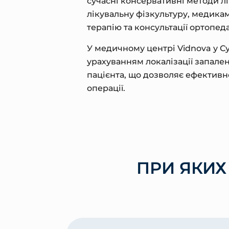
сучасні консервативні методи л
лікувальну фізкультуру, медика
терапію та консультації ортопеда
У медичному центрі Vidnova у Су
урахуванням локалізації запале
пацієнта, що дозволяє ефективно
операції.
ПРИ ЯКИХ