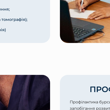
ення;
 томографія);
ія)
ПРО
Профілактика бурси
запобігання розвит