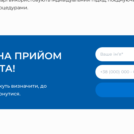
роцедурами.
НА ПРИЙОМ
ТА!
уть визначити, до
рнутися.