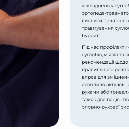
ускладнень у суглоб
ортопеда-травмато
виявити початкові
травмування сугло
бурсит.
Під час профілакти
суглобів, м’язів та 
рекомендації щодо 
правильного розпо
вправ для зміцненн
особливо актуальн
рухами або тривал
також для пацієнті
опорно-рухової сис