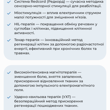
Система Redcord (Редкорд) — сучасна методика
сенсорно-моторної стимуляції для реабілітації.
Міостимуляція — вплив електричним струмом
малої потужності для зміцнення м’язів.
HIL-терапія — покращення обміну речовин у
суглобах і клітинах, підвищення клітинної
активності.
Текар-терапія — інноваційний метод
регенерації клітин за допомогою радіочастотної
енергії, ефективний при хронічних болях та
травмах.
Високоінтенсивна магнітотерапія —
зменшення болю, зняття запалення,
прискорення відновлення тканин за
допомогою імпульсного електромагнітного
поля.
Ударно-хвильова терапія (УХТ) —
безопераційний метод прискорення
регенерації пошкоджених тканин.