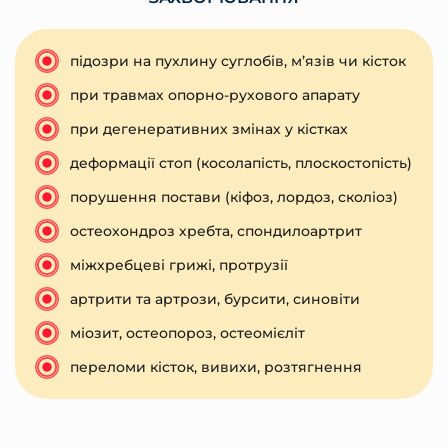
підозри на пухлину суглобів, м’язів чи кісток
при травмах опорно-рухового апарату
при дегенеративних змінах у кістках
деформації стоп (косолапість, плоскостопість)
порушення постави (кіфоз, лордоз, сколіоз)
остеохондроз хребта, спондилоартрит
міжхребцеві грижі, протрузії
артрити та артрози, бурсити, синовіти
міозит, остеопороз, остеомієліт
переломи кісток, вивихи, розтягнення