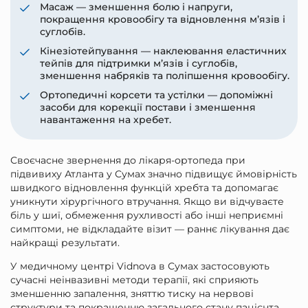
Масаж — зменшення болю і напруги,
покращення кровообігу та відновлення м’язів і
суглобів.
Кінезіотейпування — наклеювання еластичних
тейпів для підтримки м’язів і суглобів,
зменшення набряків та поліпшення кровообігу.
Ортопедичні корсети та устілки — допоміжні
засоби для корекції постави і зменшення
навантаження на хребет.
Своєчасне звернення до лікаря-ортопеда при
підвивиху Атланта у Сумах значно підвищує ймовірність
швидкого відновлення функцій хребта та допомагає
уникнути хірургічного втручання. Якщо ви відчуваєте
біль у шиї, обмеження рухливості або інші неприємні
симптоми, не відкладайте візит — раннє лікування дає
найкращі результати.
У медичному центрі Vidnova в Сумах застосовують
сучасні неінвазивні методи терапії, які сприяють
зменшенню запалення, зняттю тиску на нервові
структури та покращенню загального стану пацієнта.