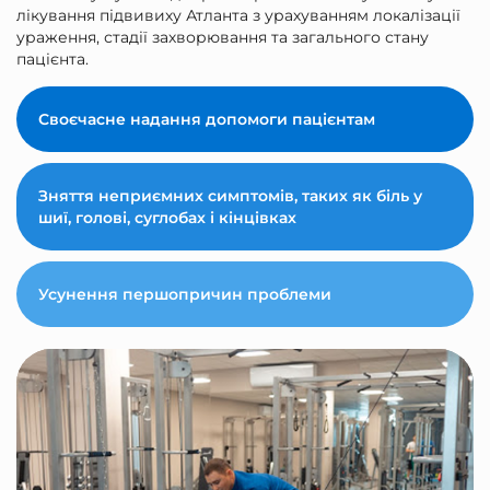
лікування підвивиху Атланта з урахуванням локалізації
ураження, стадії захворювання та загального стану
пацієнта.
Своєчасне надання допомоги пацієнтам
Зняття неприємних симптомів, таких як біль у
шиї, голові, суглобах і кінцівках
Усунення першопричин проблеми