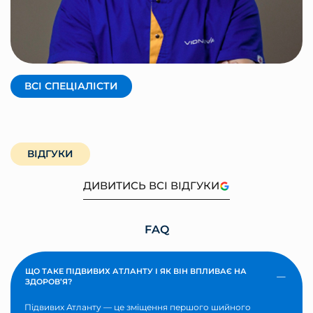
КРАВЦОВ АНДРІЙ
Засновник, фізичний терапевт
ВСІ СПЕЦІАЛІСТИ
ВІДГУКИ
ДИВИТИСЬ ВСІ ВІДГУКИ
FAQ
ЩО ТАКЕ ПІДВИВИХ АТЛАНТУ І ЯК ВІН ВПЛИВАЄ НА
ЗДОРОВ’Я?
Підвивих Атланту — це зміщення першого шийного