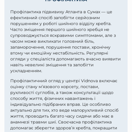
Профілактика підвивиху Атланта в Сумах — це
ефективний спосіб запобігти серйозним
порушенням у роботі шийного відділу хребта.
Часто зміщення першого шийного хребця не
супроводжується яскравими симптомами, але з
часом може викликати головний біль,
запаморочення, порушення постави, хронічну
втому чи емоційну нестабільність. Регулярні
огляди у спеціаліста допомагають вчасно виявити
навіть невеликі зміщення та запобігти
ускладненням.
Профілактичний огляд у центрі Vidnova включає
оцінку стану м’язового корсету, постави,
рухливості суглобів, а також консультації щодо
способу життя, фізичних навантажень і
індивідуально підібраних вправ. Це особливо
актуально для тих, хто веде малорухливий спосіб
життя, проводить багато часу сидячи або має в
анамнезі травми шиї. Своєчасна профілактика
допомагає зберегти здоров’я хребта, покращити